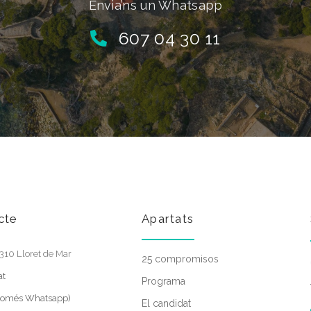
Envia’ns un Whatsapp
607 04 30 11
cte
Apartats
17310 Lloret de Mar
25 compromisos
at
Programa
(només Whatsapp)
El candidat