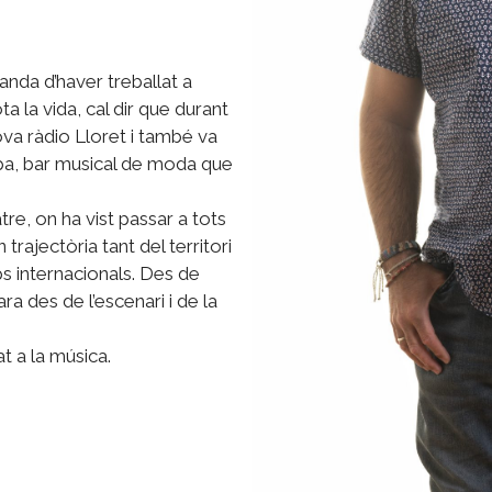
anda d’haver treballat a
ta la vida, cal dir que durant
ova ràdio Lloret i també va
pa, bar musical de moda que
tre, on ha vist passar a tots
n trajectòria tant del territori
ps internacionals. Des de
ara des de l’escenari i de la
t a la música.