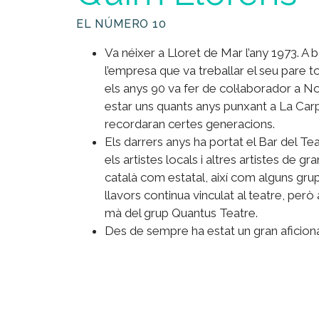
EL NÚMERO 10
Va néixer a Lloret de Mar l’any 1973. A b
l’empresa que va treballar el seu pare to
els anys 90 va fer de col·laborador a N
estar uns quants anys punxant a La Car
recordaran certes generacions.
Els darrers anys ha portat el Bar del Tea
els artistes locals i altres artistes de gra
català com estatal, així com alguns gru
llavors continua vinculat al teatre, però 
mà del grup Quantus Teatre.
Des de sempre ha estat un gran aficiona