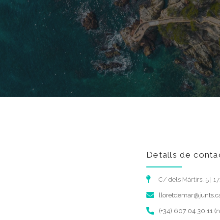
Detalls de conta
C/ dels Màrtirs, 5 | 
lloretdemar@junts.c
(+34) 607 04 30 11 