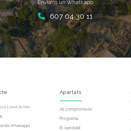
Envia’ns un Whatsapp
607 04 30 11
cte
Apartats
17310 Lloret de Mar
25 compromisos
at
Programa
(només Whatsapp)
El candidat