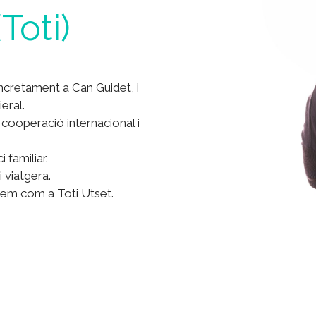
Toti)
oncretament a Can Guidet, i
eral.
cooperació internacional i
 familiar.
 viatgera.
xem com a Toti Utset.