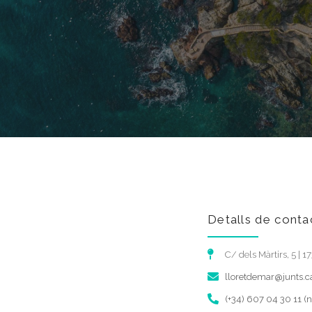
Detalls de conta
C/ dels Màrtirs, 5 | 
lloretdemar@junts.c
(+34) 607 04 30 11 