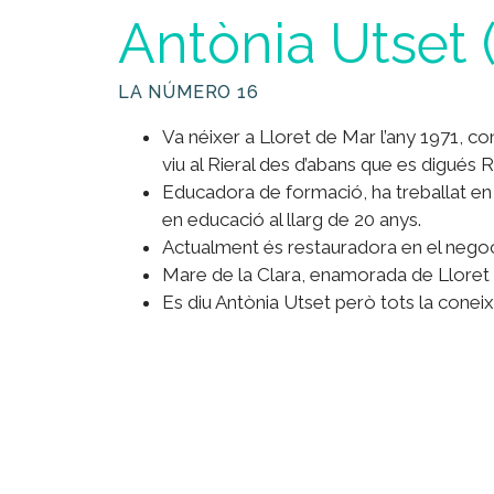
Antònia Utset (
LA NÚMERO 16
Va néixer a Lloret de Mar l’any 1971, c
viu al Rieral des d’abans que es digués Ri
Educadora de formació, ha treballat en 
en educació al llarg de 20 anys.
Actualment és restauradora en el negoci
Mare de la Clara, enamorada de Lloret i
Es diu Antònia Utset però tots la conei